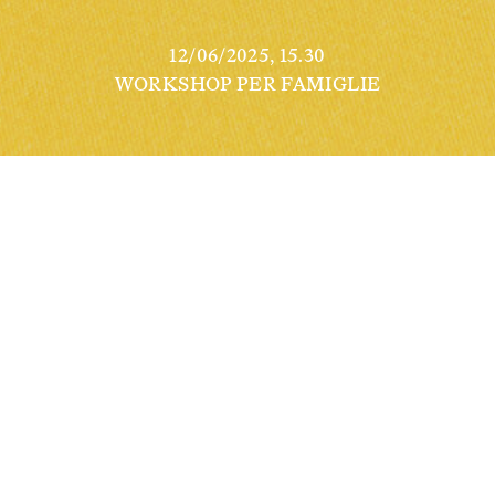
12/06/2025, 15.30
WORKSHOP PER FAMIGLIE
Oltreforma 
presenta 
NODO
, un laboratorio 
creativo che esplora i nodi marinari e le forme 
non convenzionali di comunicazione.
I 
nodi 
ci accompagnano nella vita quotidiana: li 
incontriamo quando allacciamo le scarpe, 
osservando marinaiə ormeggiare in laguna, 
oppure in contesti meno evidenti, come nei 
tessuti, nelle acconciature, nelle architetture.