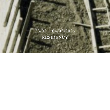
23/02 — 04/03/2026
RESIDENCY
Siamo cresciute ai piedi di sei dighe. 
Alimentano quattro centrali idroelettriche.
Energia rinnovabile, a basse emissioni. La più 
auspicabile.
Da piccole, nei giorni di forte pioggia, nostra mamma 
ci caricava in macchina