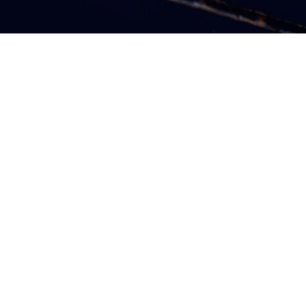
Scuola Piccola Zattere presenta un nuovo spazio 
dedicato alla 
lettura
, realizzato in collaborazione 
con 
MACK
, casa editrice indipendente 
specializzata in libri di arte contemporanea, 
fotografia, teoria critica, cinema e architettura.
Fondata nel 2010 da Michael Mack e con sedi tra 
Regno Unito e Italia, MACK collabora con autorə 
di fama internazionale e nuove voci emergenti, 
interessatə alle possibilità espressive del libro 
come forma artistica. Il catalogo di MACK 
comprende le collane SPBH Editions e Important 
Flowers, oltre a collaborazioni con A24 e la Judd 
Foundation, e spazia tra una grande varietà di stili 